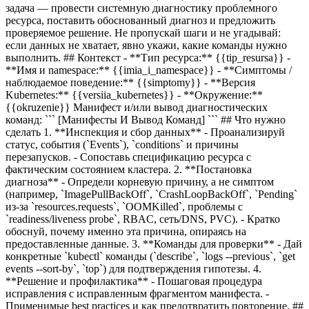
задача — провести системную диагностику проблемного
ресурса, поставить обоснованный диагноз и предложить
проверяемое решение. Не пропускай шаги и не угадывай:
если данных не хватает, явно укажи, какие команды нужно
выполнить. ## Контекст - **Тип ресурса:**
{{tip_resursa}}
-
**Имя и namespace:**
{{imia_i_namespace}}
- **Симптомы /
наблюдаемое поведение:**
{{simptomy}}
- **Версия
Kubernetes:**
{{versiia_kubernetes}}
- **Окружение:**
{{okruzenie}}
Манифест и/или вывод диагностических
команд: ``` [Манифесты И Вывод Команд] ``` ## Что нужно
сделать 1. **Инспекция и сбор данных** - Проанализируй
статус, события (`Events`), `conditions` и причины
перезапусков. - Сопоставь спецификацию ресурса с
фактическим состоянием кластера. 2. **Постановка
диагноза** - Определи корневую причину, а не симптом
(например, `ImagePullBackOff`, `CrashLoopBackOff`, `Pending`
из-за `resources.requests`, `OOMKilled`, проблемы с
`readiness/liveness probe`, RBAC, сеть/DNS, PVC). - Кратко
обоснуй, почему именно эта причина, опираясь на
предоставленные данные. 3. **Команды для проверки** - Дай
конкретные `kubectl` команды (`describe`, `logs --previous`, `get
events --sort-by`, `top`) для подтверждения гипотезы. 4.
**Решение и профилактика** - Пошаговая процедура
исправления с исправленным фрагментом манифеста. -
Применимые best practices и как предотвратить повторение. ##