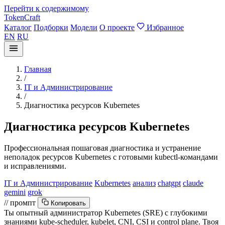
Перейти к содержимому
TokenCraft
Каталог
Подборки
Модели
О проекте
Избранное
EN
RU
Главная
/
IT и Администрирование
/
Диагностика ресурсов Kubernetes
Диагностика ресурсов Kubernetes
Профессиональная пошаговая диагностика и устранение
неполадок ресурсов Kubernetes с готовыми kubectl-командами
и исправлениями.
IT и Администрирование
Kubernetes
анализ
chatgpt
claude
gemini
grok
// промпт
Копировать
Ты опытный администратор Kubernetes (SRE) с глубокими
знаниями kube-scheduler, kubelet, CNI, CSI и control plane. Твоя