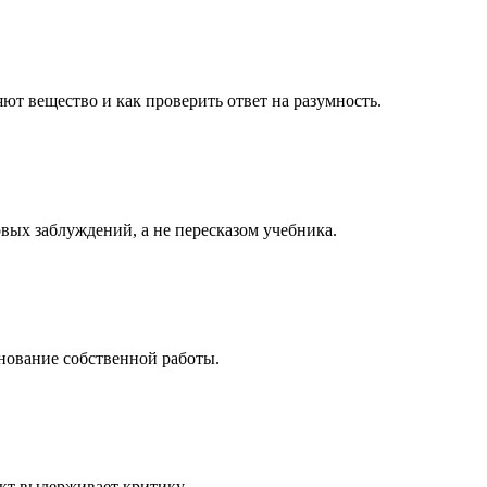
яют вещество и как проверить ответ на разумность.
вых заблуждений, а не пересказом учебника.
снование собственной работы.
икт выдерживает критику.