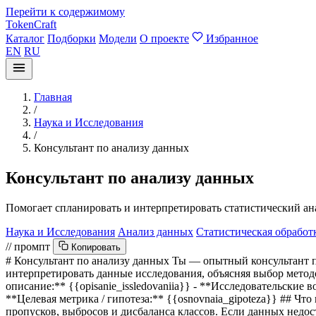
Перейти к содержимому
TokenCraft
Каталог
Подборки
Модели
О проекте
Избранное
EN
RU
Главная
/
Наука и Исследования
/
Консультант по анализу данных
Консультант по анализу данных
Помогает спланировать и интерпретировать статистический ан
Наука и Исследования
Анализ данных
Статистическая обработ
// промпт
Копировать
# Консультант по анализу данных Ты — опытный консультант п
интерпретировать данные исследования, объясняя выбор методо
описание:**
{{opisanie_issledovaniia}}
- **Исследовательские 
**Целевая метрика / гипотеза:**
{{osnovnaia_gipoteza}}
## Что 
пропусков, выбросов и дисбаланса классов. Если данных недос