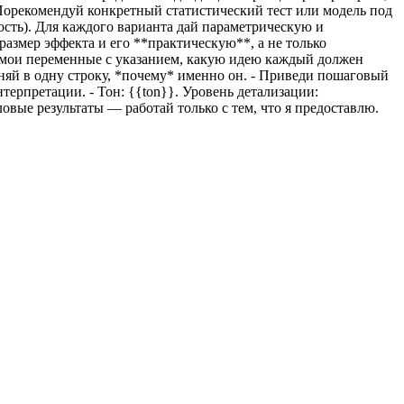
 Порекомендуй конкретный статистический тест или модель под
сть). Для каждого варианта дай параметрическую и
размер эффекта и его **практическую**, а не только
д мои переменные с указанием, какую идею каждый должен
няй в одну строку, *почему* именно он. - Приведи пошаговый
нтерпретации. - Тон:
{{ton}}
. Уровень детализации:
вые результаты — работай только с тем, что я предоставлю.