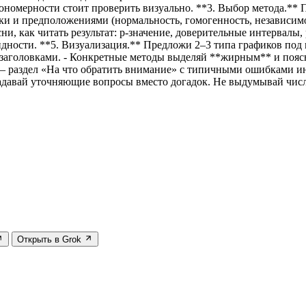
кономерности стоит проверить визуально. **3. Выбор метода.**
и и предположениями (нормальность, гомогенность, независимо
и, как читать результат: p-значение, доверительные интервалы, 
идности. **5. Визуализация.** Предложи 2–3 типа графиков по
с заголовками. - Конкретные методы выделяй **жирным** и пояс
е — раздел «На что обратить внимание» с типичными ошибками и
задавай уточняющие вопросы вместо догадок. Не выдумывай число
Открыть в Grok