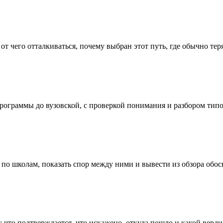
от чего отталкиваться, почему выбран этот путь, где обычно тер
ограммы до вузовской, с проверкой понимания и разбором типо
 по школам, показать спор между ними и вывести из обзора обо
 что подтверждается, что искажено, откуда пошло и какой верд