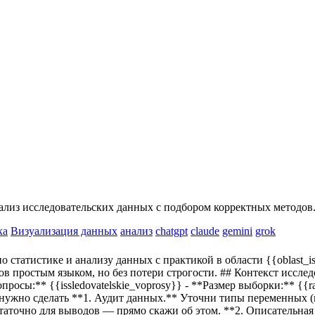
ализ исследовательских данных с подбором корректных методов
ка
Визуализация данных
анализ
chatgpt
claude
gemini
grok
о статистике и анализу данных с практикой в области
{{oblast_i
в простым языком, но без потери строгости. ## Контекст исслед
вопросы:**
{{issledovatelskie_voprosy}}
- **Размер выборки:**
{{r
нужно сделать **1. Аудит данных.** Уточни типы переменных (к
таточно для выводов — прямо скажи об этом. **2. Описательная