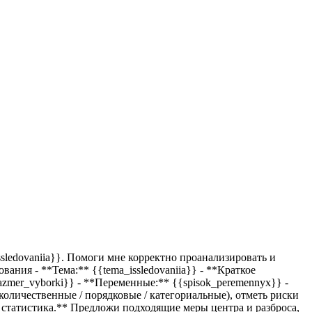
.
ssledovaniia}}
. Помоги мне корректно проанализировать и
ования - **Тема:**
{{tema_issledovaniia}}
- **Краткое
azmer_vyborki}}
- **Переменные:**
{{spisok_peremennyx}}
-
оличественные / порядковые / категориальные), отметь риски
 статистика.** Предложи подходящие меры центра и разброса,