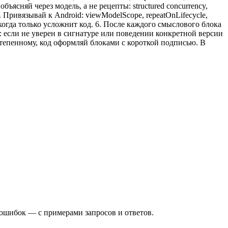
бъясняй через модель, а не рецепты: structured concurrency,
 Привязывай к Android: viewModelScope, repeatOnLifecycle,
огда только усложнит код. 6. После каждого смыслового блока
: если не уверен в сигнатуре или поведении конкретной версии
степенному, код оформляй блоками с короткой подписью. В
ошибок — с примерами запросов и ответов.