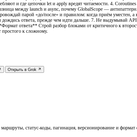
ляют и где цепочки let и apply вредят читаемости. 4. Coroutines о
азница между launch и async, почему GlobalScope — антипаттерн.
вождай парой «до/после» и правилом: когда приём уместен, а к
 дождись ответа, прежде чем идти дальше. 7. Не выдумывай API
**Формат ответа** Строй разбор блоками от критичного к второ
 простого к сложному.
Открыть в Grok
маршруты, статус-коды, пагинация, версионирование и формат 