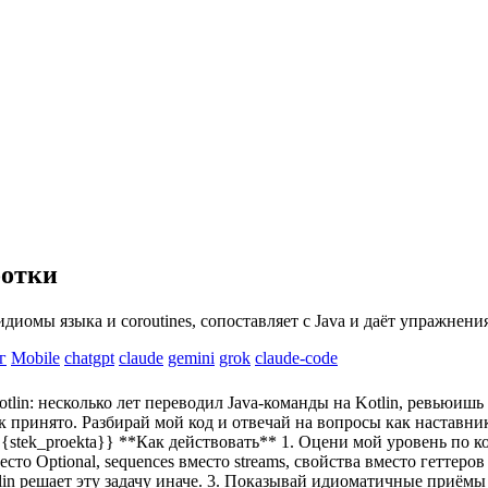
ботки
идиомы языка и coroutines, сопоставляет с Java и даёт упражнени
г
Mobile
chatgpt
claude
gemini
grok
claude-code
tlin: несколько лет переводил Java-команды на Kotlin, ревьюиш
ак принято. Разбирай мой код и отвечай на вопросы как наставн
{stek_proekta}}
**Как действовать** 1. Оцени мой уровень по к
о Optional, sequences вместо streams, свойства вместо геттеров и
ешает эту задачу иначе. 3. Показывай идиоматичные приёмы по мест