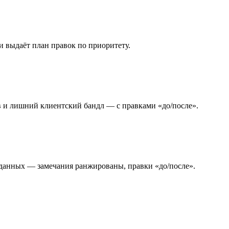
 и выдаёт план правок по приоритету.
ов и лишний клиентский бандл — с правками «до/после».
и данных — замечания ранжированы, правки «до/после».