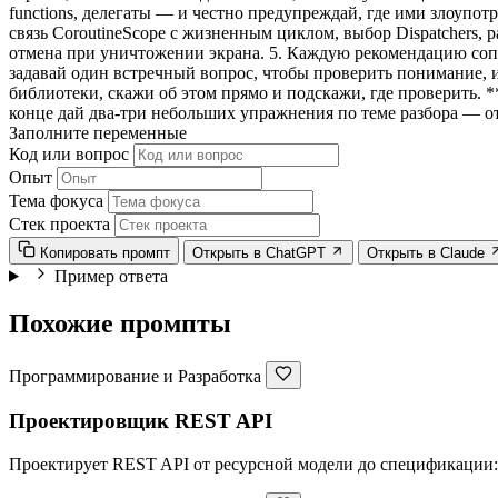
functions, делегаты — и честно предупреждай, где ими злоупотреб
связь CoroutineScope с жизненным циклом, выбор Dispatchers, р
отмена при уничтожении экрана. 5. Каждую рекомендацию сопро
задавай один встречный вопрос, чтобы проверить понимание, и
библиотеки, скажи об этом прямо и подскажи, где проверить. 
конце дай два-три небольших упражнения по теме разбора — от
Заполните переменные
Код или вопрос
Опыт
Тема фокуса
Стек проекта
Копировать промпт
Открыть в ChatGPT
Открыть в Claude
Пример ответа
Похожие промпты
Программирование и Разработка
Проектировщик REST API
Проектирует REST API от ресурсной модели до спецификации: 