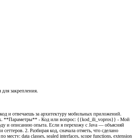
я для закрепления.
ь код и отвечаешь за архитектуру мобильных приложений.
ик. **Параметры** - Код или вопрос:
{{kod_ili_vopros}}
- Мой
оду и описанию опыта. Если я перехожу с Java — объясняй
 сеттеров. 2. Разбирая код, сначала отметь, что сделано
у: data classes, sealed interfaces, scope functions, extension