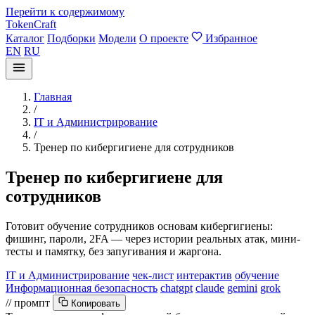
Перейти к содержимому
TokenCraft
Каталог
Подборки
Модели
О проекте
Избранное
EN
RU
Главная
/
IT и Администрирование
/
Тренер по кибергигиене для сотрудников
Тренер по кибергигиене для
сотрудников
Готовит обучение сотрудников основам кибергигиены:
фишинг, пароли, 2FA — через истории реальных атак, мини-
тесты и памятку, без запугивания и жаргона.
IT и Администрирование
чек-лист
интерактив
обучение
Информационная безопасность
chatgpt
claude
gemini
grok
// промпт
Копировать