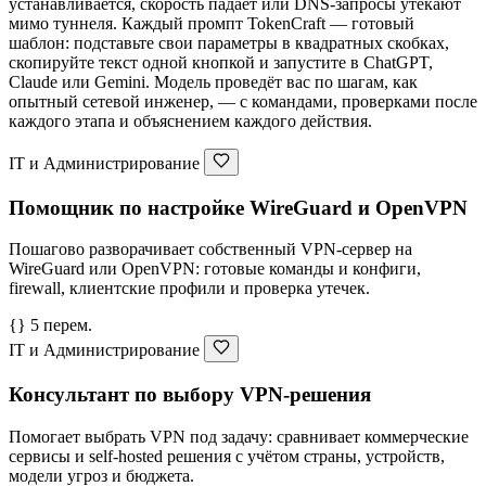
устанавливается, скорость падает или DNS-запросы утекают
мимо туннеля. Каждый промпт TokenCraft — готовый
шаблон: подставьте свои параметры в квадратных скобках,
скопируйте текст одной кнопкой и запустите в ChatGPT,
Claude или Gemini. Модель проведёт вас по шагам, как
опытный сетевой инженер, — с командами, проверками после
каждого этапа и объяснением каждого действия.
IT и Администрирование
Помощник по настройке WireGuard и OpenVPN
Пошагово разворачивает собственный VPN-сервер на
WireGuard или OpenVPN: готовые команды и конфиги,
firewall, клиентские профили и проверка утечек.
{} 5 перем.
IT и Администрирование
Консультант по выбору VPN-решения
Помогает выбрать VPN под задачу: сравнивает коммерческие
сервисы и self-hosted решения с учётом страны, устройств,
модели угроз и бюджета.