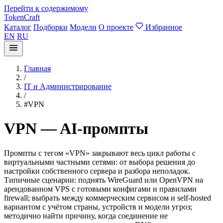
Перейти к содержимому
TokenCraft
Каталог
Подборки
Модели
О проекте
Избранное
EN
RU
Главная
/
IT и Администрирование
/
#VPN
VPN — AI-промпты
Промпты с тегом «VPN» закрывают весь цикл работы с
виртуальными частными сетями: от выбора решения до
настройки собственного сервера и разбора неполадок.
Типичные сценарии: поднять WireGuard или OpenVPN на
арендованном VPS с готовыми конфигами и правилами
firewall; выбрать между коммерческим сервисом и self-hosted
вариантом с учётом страны, устройств и модели угроз;
методично найти причину, когда соединение не