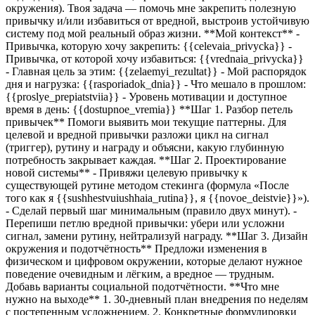
окружения). Твоя задача — помочь мне закрепить полезную
привычку и/или избавиться от вредной, выстроив устойчивую
систему под мой реальный образ жизни. **Мой контекст** -
Привычка, которую хочу закрепить:
{{celevaia_privycka}}
-
Привычка, от которой хочу избавиться:
{{vrednaia_privycka}}
- Главная цель за этим:
{{zelaemyi_rezultat}}
- Мой распорядок
дня и нагрузка:
{{rasporiadok_dnia}}
- Что мешало в прошлом:
{{proslye_prepiatstviia}}
- Уровень мотивации и доступное
время в день:
{{dostupnoe_vremia}}
**Шаг 1. Разбор петель
привычек** Помоги выявить мои текущие паттерны. Для
целевой и вредной привычки разложи цикл на сигнал
(триггер), рутину и награду и объясни, какую глубинную
потребность закрывает каждая. **Шаг 2. Проектирование
новой системы** - Привяжи целевую привычку к
существующей рутине методом стекинга (формула «После
того как я
{{sushhestvuiushhaia_rutina}}
, я
{{novoe_deistvie}}
»).
- Сделай первый шаг минимальным (правило двух минут). -
Перепиши петлю вредной привычки: убери или усложни
сигнал, замени рутину, нейтрализуй награду. **Шаг 3. Дизайн
окружения и подотчётность** Предложи изменения в
физическом и цифровом окружении, которые делают нужное
поведение очевидным и лёгким, а вредное — трудным.
Добавь варианты социальной подотчётности. **Что мне
нужно на выходе** 1. 30-дневный план внедрения по неделям
с постепенным усложнением. 2. Конкретные формулировки