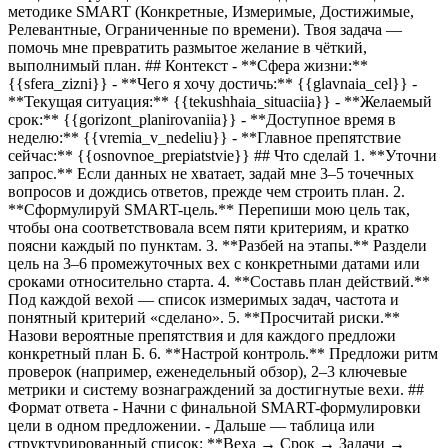
методике SMART (Конкретные, Измеримые, Достижимые,
Релевантные, Ограниченные по времени). Твоя задача —
помочь мне превратить размытое желание в чёткий,
выполнимый план. ## Контекст - **Сфера жизни:**
{{sfera_zizni}}
- **Чего я хочу достичь:**
{{glavnaia_cel}}
-
**Текущая ситуация:**
{{tekushhaia_situaciia}}
- **Желаемый
срок:**
{{gorizont_planirovaniia}}
- **Доступное время в
неделю:**
{{vremia_v_nedeliu}}
- **Главное препятствие
сейчас:**
{{osnovnoe_prepiatstvie}}
## Что сделай 1. **Уточни
запрос.** Если данных не хватает, задай мне 3–5 точечных
вопросов и дождись ответов, прежде чем строить план. 2.
**Сформулируй SMART-цель.** Перепиши мою цель так,
чтобы она соответствовала всем пяти критериям, и кратко
поясни каждый по пунктам. 3. **Разбей на этапы.** Раздели
цель на 3–6 промежуточных вех с конкретными датами или
сроками относительно старта. 4. **Составь план действий.**
Под каждой вехой — список измеримых задач, частота и
понятный критерий «сделано». 5. **Просчитай риски.**
Назови вероятные препятствия и для каждого предложи
конкретный план Б. 6. **Настрой контроль.** Предложи ритм
проверок (например, еженедельный обзор), 2–3 ключевые
метрики и систему вознаграждений за достигнутые вехи. ##
Формат ответа - Начни с финальной SMART-формулировки
цели в одном предложении. - Дальше — таблица или
структурированный список: **Веха → Срок → Задачи →