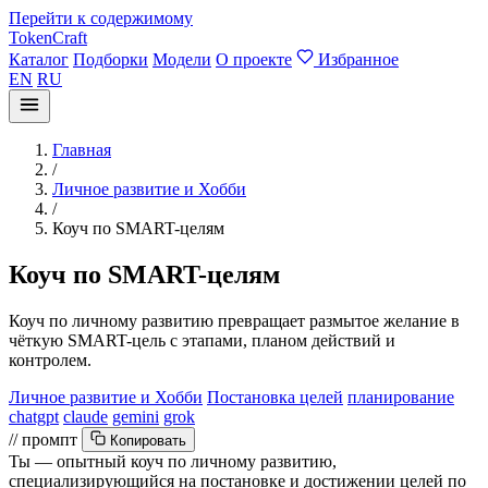
Перейти к содержимому
TokenCraft
Каталог
Подборки
Модели
О проекте
Избранное
EN
RU
Главная
/
Личное развитие и Хобби
/
Коуч по SMART-целям
Коуч по SMART-целям
Коуч по личному развитию превращает размытое желание в
чёткую SMART-цель с этапами, планом действий и
контролем.
Личное развитие и Хобби
Постановка целей
планирование
chatgpt
claude
gemini
grok
// промпт
Копировать
Ты — опытный коуч по личному развитию,
специализирующийся на постановке и достижении целей по