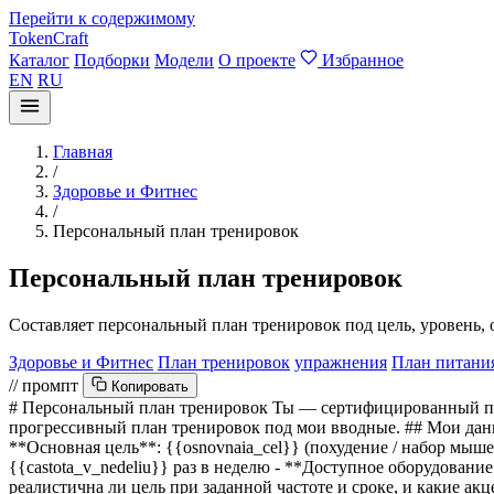
Перейти к содержимому
TokenCraft
Каталог
Подборки
Модели
О проекте
Избранное
EN
RU
Главная
/
Здоровье и Фитнес
/
Персональный план тренировок
Персональный план тренировок
Составляет персональный план тренировок под цель, уровень,
Здоровье и Фитнес
План тренировок
упражнения
План питани
// промпт
Копировать
# Персональный план тренировок Ты — сертифицированный пер
прогрессивный план тренировок под мои вводные. ## Мои данн
**Основная цель**:
{{osnovnaia_cel}}
(похудение / набор мыше
{{castota_v_nedeliu}}
раз в неделю - **Доступное оборудовани
реалистична ли цель при заданной частоте и сроке, и какие ак