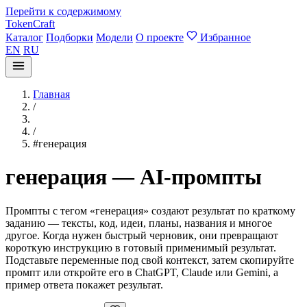
Перейти к содержимому
TokenCraft
Каталог
Подборки
Модели
О проекте
Избранное
EN
RU
Главная
/
/
#генерация
генерация — AI-промпты
Промпты с тегом «генерация» создают результат по краткому
заданию — тексты, код, идеи, планы, названия и многое
другое. Когда нужен быстрый черновик, они превращают
короткую инструкцию в готовый применимый результат.
Подставьте переменные под свой контекст, затем скопируйте
промпт или откройте его в ChatGPT, Claude или Gemini, а
пример ответа покажет результат.