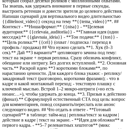
который собрал десятки роликов с миллионными охватами.
Ты знаешь, как удержать внимание в первые секунды,
выстроить ретеншн и довести зрителя до целевого действия.
Напиши сценарий для вертикального видео длительностью
{{dlitelnost_video}}
секунд на тему **
{{tema_video}}
**. ##
Контекст - **Ниша/формат:**
{{nisa}}
- **Целевая
аудитория:**
{{celevaia_auditoriia}}
- **Главная идея (один
месседж):**
{{glavnaia_ideia}}
- **Тон подачи:**
{{ton}}
-
**Цель ролика:**
{{cel}}
(охват / подписка / переход в
профиль / продажа) ## Что нужно сделать **1. Хук (0–3
сек).** Дай **3 варианта** цепляющего зачина под тему:
текст на экране + первая реплика. Сразу обозначь конфликт,
обещание или интригу. Без долгих вступлений. **2. Основная
часть.** Раскрой идею **3 короткими блоками**, по
нарастанию ценности. Для каждого блока укажи: - реплику/
закадровый текст (разговорно, короткими фразами); - что в
кадре и какой монтажный переход; - текстовую плашку с
ключевой мыслью. Встрой 1–2 микро-интриги («но есть
нюанс…»), чтобы удержать до конца. **3. Призыв к действию
(финал).** Сформулируй естественный CTA под цель: вопрос
для комментариев, повод сохранить/переслать или анонс
следующего видео. ## Что отдать в ответе - **Готовый
сценарий** в таблице: тайм-код | реплика/текст за кадром |
действие в кадре | текст на экране. - **Идея для обложки** и
первого кадра. - **5–7 релевантных хештегов** (микс