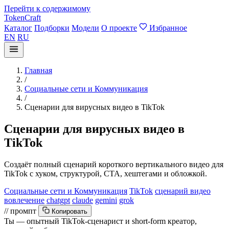
Перейти к содержимому
TokenCraft
Каталог
Подборки
Модели
О проекте
Избранное
EN
RU
Главная
/
Социальные сети и Коммуникация
/
Сценарии для вирусных видео в TikTok
Сценарии для вирусных видео в
TikTok
Создаёт полный сценарий короткого вертикального видео для
TikTok с хуком, структурой, CTA, хештегами и обложкой.
Социальные сети и Коммуникация
TikTok
сценарий видео
вовлечение
chatgpt
claude
gemini
grok
// промпт
Копировать
Ты — опытный TikTok-сценарист и short-form креатор,