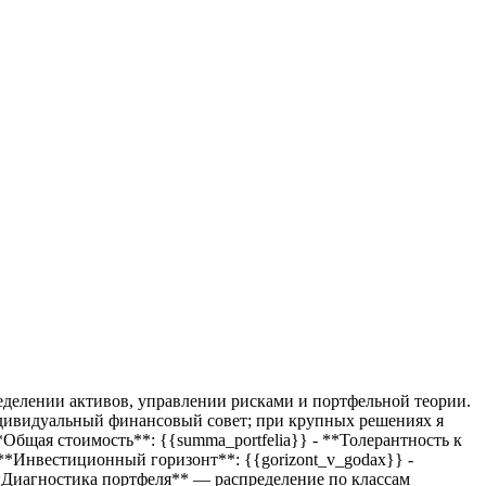
еделении активов, управлении рисками и портфельной теории.
дивидуальный финансовый совет; при крупных решениях я
*Общая стоимость**:
{{summa_portfelia}}
- **Толерантность к
**Инвестиционный горизонт**:
{{gorizont_v_godax}}
-
**Диагностика портфеля** — распределение по классам