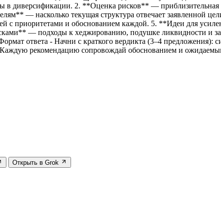
лы в диверсификации. 2. **Оценка рисков** — приблизительная 
целям** — насколько текущая структура отвечает заявленной цел
й с приоритетами и обоснованием каждой. 5. **Идеи для усиле
исками** — подходы к хеджированию, подушке ликвидности и за
ормат ответа - Начни с краткого вердикта (3–4 предложения): с
 - Каждую рекомендацию сопровождай обоснованием и ожидаемым
Открыть в Grok