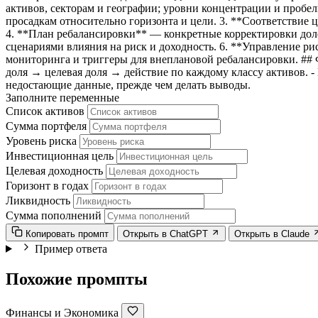
активов, секторам и географии; уровни концентрации и пробе
просадкам относительно горизонта и цели. 3. **Соответствие 
4. **План ребалансировки** — конкретные корректировки доле
сценариями влияния на риск и доходность. 6. **Управление р
мониторинга и триггеры для внеплановой ребалансировки. ## Ф
доля → целевая доля → действие по каждому классу активов.
недостающие данные, прежде чем делать выводы.
Заполните переменные
Список активов
Сумма портфеля
Уровень риска
Инвестиционная цель
Целевая доходность
Горизонт в годах
Ликвидность
Сумма пополнений
Копировать промпт
Открыть в ChatGPT
Открыть в Claude
Пример ответа
Похожие промпты
Финансы и Экономика