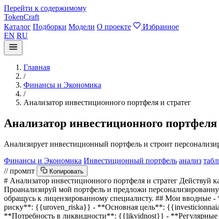
Перейти к содержимому
TokenCraft
Каталог
Подборки
Модели
О проекте
Избранное
EN
RU
Главная
/
Финансы и Экономика
/
Анализатор инвестиционного портфеля и стратег
Анализатор инвестиционного портфеля 
Анализирует инвестиционный портфель и строит персонализиро
Финансы и Экономика
Инвестиционный портфель
анализ
табл
// промпт
Копировать
# Анализатор инвестиционного портфеля и стратег Действуй к
Проанализируй мой портфель и предложи персонализированну
обращусь к лицензированному специалисту. ## Мои вводные - *
риску**:
{{uroven_riska}}
- **Основная цель**:
{{investicionnai
**Потребность в ликвидности**:
{{likvidnost}}
- **Регулярные