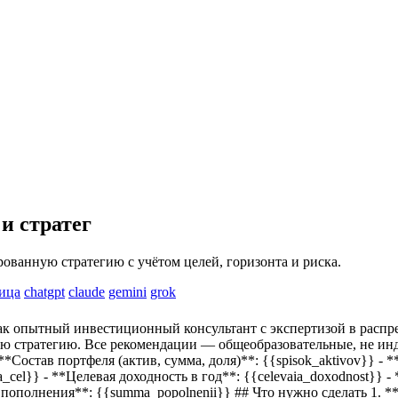
и стратег
ванную стратегию с учётом целей, горизонта и риска.
ица
chatgpt
claude
gemini
grok
ак опытный инвестиционный консультант с экспертизой в распр
ю стратегию. Все рекомендации — общеобразовательные, не ин
*Состав портфеля (актив, сумма, доля)**:
{{spisok_aktivov}}
- *
a_cel}}
- **Целевая доходность в год**:
{{celevaia_doxodnost}}
- 
 пополнения**:
{{summa_popolnenii}}
## Что нужно сделать 1. 