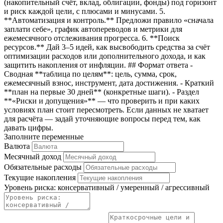
(накопительный счёт, вклад, облигации, фонды) под горизонт
и риск каждой цели, с плюсами и минусами. 5.
**Автоматизация и контроль.** Предложи правило «сначала
заплати себе», график автопереводов и метрики для
ежемесячного отслеживания прогресса. 6. **Поиск
ресурсов.** Дай 3–5 идей, как высвободить средства за счёт
оптимизации расходов или дополнительного дохода, и как
защитить накопления от инфляции. ## Формат ответа -
Сводная **таблица по целям**: цель, сумма, срок,
ежемесячный взнос, инструмент, дата достижения. - Краткий
**план на первые 30 дней** (конкретные шаги). - Раздел
**«Риски и допущения»** — что проверить и при каких
условиях план стоит пересмотреть. Если данных не хватает
для расчёта — задай уточняющие вопросы перед тем, как
давать цифры.
Заполните переменные
Валюта
Месячный доход
Обязательные расходы
Текущие накопления
Уровень риска: консервативный / умеренный / агрессивный