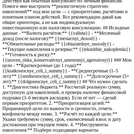
Действуй как опытный консультант по личным финансам.
Помоги мне выстроить **реалистичную стратегию
накоплений** под мои цели — с приоритетами, расчётами и
понятным планом действий. Все рекомендации давай как
общие ориентиры, а не как индивидуальную
инвестиционную или налоговую консультацию. ## Исходные
данные - **Валюта расчётов:**
{{valiuta}}
- **Месячный
доход (после налогов):**
{{mesiacnyi_doxod}}
-
**Обязательные расходы:**
{{obiazatelnye_rasxody}}
-
**Текущие накопления и резервы:**
{{tekushhie_nakopleniia}}
- **Готовность к риску:**
{{uroven_riska_konservativnyi_umerennyi_agressivnyi}}
### Мои
цели - **Краткосрочные (до 1 года):**
{{kratkosrocnye_celi_i_summy}}
- **Среднесрочные (1–5
лет):**
{{srednesrocnye_celi_i_summy}}
- **Долгосрочные (5+
лет):**
{{dolgosrocnye_celi_i_summy}}
## Что нужно сделать
1. **Диагностика бюджета.** Рассчитай реальную сумму,
доступную для накоплений, и проверь наличие финансовой
подушки (3–6 месяцев расходов). Если её нет — сделай
первым приоритетом. 2. **Приоритизация целей.**
Проранжируй цели по важности и срочности, отметь
конфликты между ними. 3. **Расчёт по каждой цели.**
Укажи требуемую сумму, срок, ежемесячный взнос и дату
достижения при текущем темпе. 4. **Инструменты
накопления.** Подбери подходящие варианты