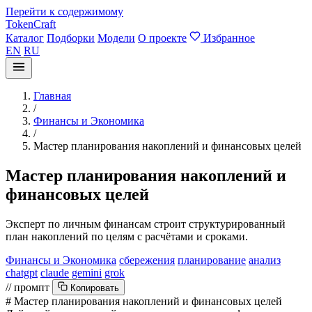
Перейти к содержимому
TokenCraft
Каталог
Подборки
Модели
О проекте
Избранное
EN
RU
Главная
/
Финансы и Экономика
/
Мастер планирования накоплений и финансовых целей
Мастер планирования накоплений и
финансовых целей
Эксперт по личным финансам строит структурированный
план накоплений по целям с расчётами и сроками.
Финансы и Экономика
сбережения
планирование
анализ
chatgpt
claude
gemini
grok
// промпт
Копировать
# Мастер планирования накоплений и финансовых целей