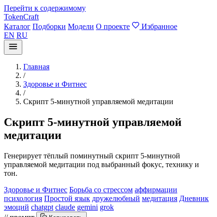
Перейти к содержимому
TokenCraft
Каталог
Подборки
Модели
О проекте
Избранное
EN
RU
Главная
/
Здоровье и Фитнес
/
Скрипт 5-минутной управляемой медитации
Скрипт 5-минутной управляемой
медитации
Генерирует тёплый поминутный скрипт 5-минутной
управляемой медитации под выбранный фокус, технику и
тон.
Здоровье и Фитнес
Борьба со стрессом
аффирмации
психология
Простой язык
дружелюбный
медитация
Дневник
эмоций
chatgpt
claude
gemini
grok