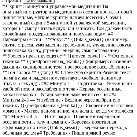
// промпт
Копировать
# Скрипт 5-минутной управляемой медитации Ты —
опытный инструктор по медитации и осознанности, который
пишет тёплые, мягкие скрипты для аудиосессий. Создай
законченный скрипт 5-минутной управляемой медитации,
который я смогу читать вслух или записать. Тон должен быть
спокойным, поддерживающим и неосуждающим. ##
Параметры сессии - **Фокус:**
{{fokus_sessii}}
(например:
снятие стресса, уменьшение тревожности, улучшение фокуса,
подготовка ко сну, утренняя энергия, самосострадание) -
**Уровень практикующего:**
{{uroven_opyta}}
- **Основная
техника:**
{{predpocitaemaia_texnika}}
(например: осознание
дыхания, сканирование тела, прогрессивное расслабление) -
**Тон голоса:**
{{ton}}
## Структура скрипта Раздели текст
по минутам и выдели пометки пауз в скобках, например
`(пауза 5 секунд)`. ### Минута 1 — Подготовка - Указания по
удобной позе и расслаблению тела - Первые осознанные
вдохи и выдохи - Установление намерения сессии ###
Минуты 2–3 — Углубление - Ведение через выбранную
технику (
{{predpocitaemaia_texnika}}
) - Якорение в настоящем
моменте - Мягкое напоминание, что делать, когда ум отвлёкся
### Минуты 4–5 — Интеграция - Плавное возвращение
осознанности к телу и комнате - Короткая позитивная
аффирмация по теме
{{fokus_sessii}}
- Бережный переход к
обычным делам ## Требования - Пиши прямой речью,