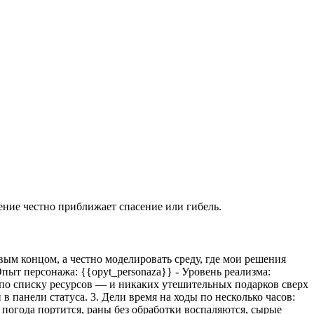
ение честно приближает спасение или гибель.
ым концом, а честно моделировать среду, где мои решения
Опыт персонажа:
{{opyt_personaza}}
- Уровень реализма:
е по списку ресурсов — и никаких утешительных подарков сверх
в панели статуса. 3. Дели время на ходы по несколько часов:
 погода портится, раны без обработки воспаляются, сырые