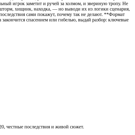
ьный игрок заметит и ручей за холмом, и звериную тропу. Не
шторм, хищник, находка, — но выводи их из логики сценария,
 последствия сами покажут, почему так не делают. **Формат
ра закончится спасением или гибелью, выдай разбор: ключевые
20, честные последствия и живой сюжет.