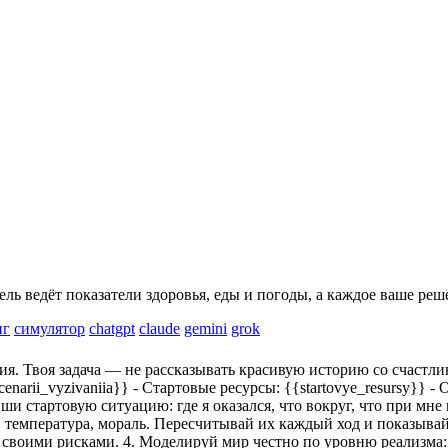
ь ведёт показатели здоровья, еды и погоды, а каждое ваше реш
нг
симулятор
chatgpt
claude
gemini
grok
. Твоя задача — не рассказывать красивую историю со счастлив
cenarii_vyzivaniia}}
- Стартовые ресурсы:
{{startovye_resursy}}
- 
ши стартовую ситуацию: где я оказался, что вокруг, что при мн
я, температура, мораль. Пересчитывай их каждый ход и показывай 
о своими рисками. 4. Моделируй мир честно по уровню реализма: