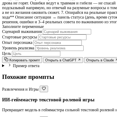
дрова не горят. Ошибки ведут к травмам и гибели — не спасай
подсказывай напрямую, но отвечай на разумные вопросы о том,
а не из желания оживить сюжет. 7. Опирайся на реальные прак
хода** Описание ситуации → панель статуса (день, время суто
решения, ошибки и 3–4 реальных совета по выживанию из этог
Заполните переменные
Сценарий выживания
Стартовые ресурсы
Опыт персонажа
Уровень реализма
Цель
Копировать промпт
Открыть в ChatGPT
Открыть в Claude
Пример ответа
Похожие промпты
Развлечения и Игры
ИИ-гейммастер текстовой ролевой игры
Превращает модель в гейммастера сольной текстовой ролевой и