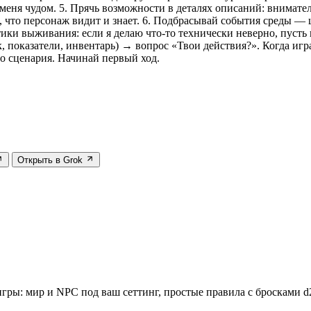
 меня чудом. 5. Прячь возможности в деталях описаний: внимател
 что персонаж видит и знает. 6. Подбрасывай события среды — 
тики выживания: если я делаю что-то технически неверно, пусть
к, показатели, инвентарь) → вопрос «Твои действия?». Когда иг
о сценария. Начинай первый ход.
Открыть в Grok
гры: мир и NPC под ваш сеттинг, простые правила с бросками d